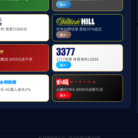
党支部开展“应对经济下行，提升执行力”主题党日活动
为戒警钟长鸣FUN乐天使官方网站扎实开展警示教育活动
支部开展“应对经济下行、提升执行力”主题党日活动
N乐天使官方网站“联动机制”促巡察整改工作有序推进
N乐天使官方网站生产党支部向职工发放《安全生产倡议书》
公司宣讲团为FUN乐天使官方网站带来一场精彩生动的精神盛宴
工区党支部开展“不忘初心再出发，牢记使命勇担当”主题党日活动
公司主题教育第二巡回督导组到FUN乐天使官方网站检查指导
N乐天使官方网站开展微课堂宣讲活动激发党员新斗志
首页
上一页
1
2
3
4
5
下一