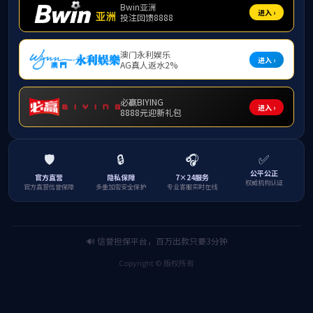
FUN乐天使官方网站文明实践月 开展《奔赴星辰大海》集中观影活动
安全生产
党群工作
企
更多 >
FUN乐天使官方网站开展监控电源线专项整改 筑牢安全生产“神经线”
2025-08-04
FUN乐天使官方网站强化雷雨季节电缆安全管理 织密安全防护网
2025-07-03
FUN乐天使官方网站举办2025年“安全生产月”启动仪式
2025-05-29
FUN乐天使官方网站开展“学安全 会应急”防灾减灾专题培训活动
2025-05-13
企业有困难，我们这样干
2025-03-14
FUN乐天使官方网站“人人讲安全 个个述案例”警示教育活动成效显著
2025-03-05
徐兴奎到副井绞车房闸控系统改造现场检查指导
2024-09-28